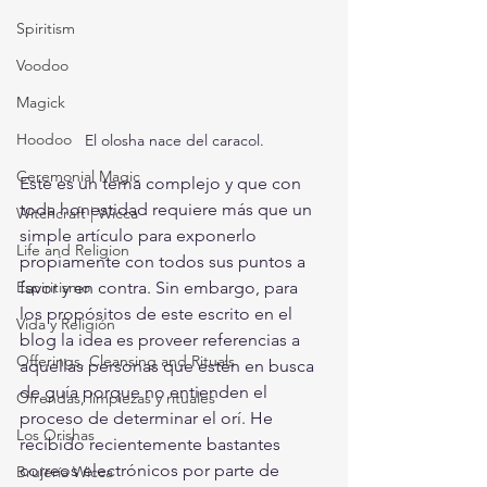
Spiritism
Voodoo
Magick
Hoodoo
El olosha nace del caracol.
Ceremonial Magic
Este es un tema complejo y que con 
toda honestidad requiere más que un 
Witchcraft | Wicca
simple artículo para exponerlo 
Life and Religion
propiamente con todos sus puntos a 
Espiritismo
favor y en contra. Sin embargo, para 
los propósitos de este escrito en el 
Vida y Religión
blog la idea es proveer referencias a 
Offerings, Cleansing and Rituals
aquellas personas que estén en busca 
de guía porque no entienden el 
Ofrendas, limpiezas y rituales
proceso de determinar el orí. He 
Los Orishas
recibido recientemente bastantes 
correos electrónicos por parte de 
Brujería Wicca