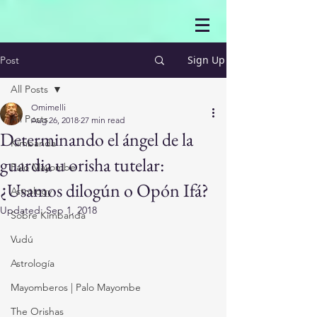
Sign Up
Post
All Posts
Omimelli
All Posts
Aug 26, 2018
27 min read
Determinando el ángel de la
Kimbanda
guardia u orisha tutelar:
Palo Mayombe
¿Usamos dilogún o Opón Ifá?
Astrology
Updated:
Sep 1, 2018
Sobre Kimbanda
Vudú
Astrología
Mayomberos | Palo Mayombe
The Orishas