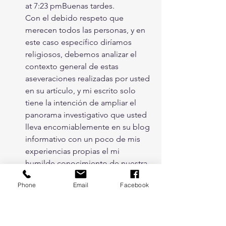
at 7:23 pm
Buenas tardes.
Con el debido respeto que 
merecen todos las personas, y en 
este caso específico diríamos 
religiosos, debemos analizar el 
contexto general de estas 
aseveraciones realizadas por usted 
en su artículo, y mi escrito solo 
tiene la intención de ampliar el 
panorama investigativo que usted 
lleva encomiablemente en su blog 
informativo con un poco de mis 
experiencias propias el mi 
humilde conocimiento de nuestra 
religión, con lo cual Hago de 
Phone
Email
Facebook
inicio algunas aclaratorias que 
luego servirán de base para la 
determinación de algunos 
aspectos al momento de validar la 