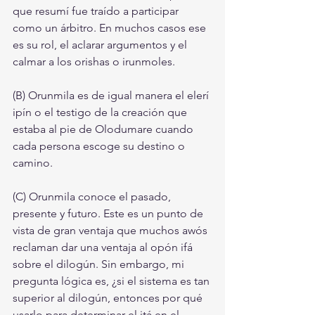
que resumí fue traído a participar 
como un árbitro. En muchos casos ese 
es su rol, el aclarar argumentos y el 
calmar a los orishas o irunmoles.
(B) Orunmila es de igual manera el elerí 
ipín o el testigo de la creación que 
estaba al pie de Olodumare cuando 
cada persona escoge su destino o 
camino.
(C) Orunmila conoce el pasado, 
presente y futuro. Este es un punto de 
vista de gran ventaja que muchos awós 
reclaman dar una ventaja al opón ifá 
sobre el dilogún. Sin embargo, mi 
pregunta lógica es, ¿si el sistema es tan 
superior al dilogún, entonces por qué 
usarlo para determinar el itá en el 