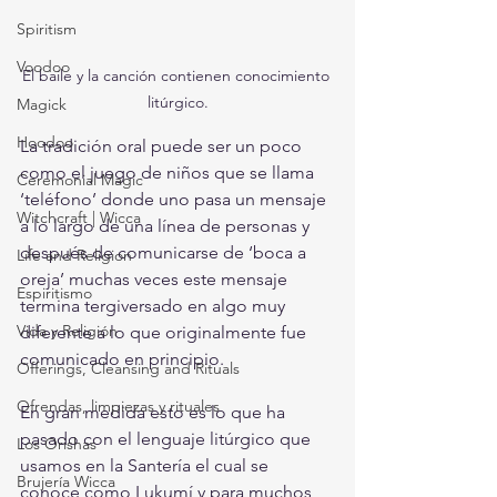
Spiritism
Voodoo
El baile y la canción contienen conocimiento 
litúrgico.
Magick
Hoodoo
La tradición oral puede ser un poco 
como el juego de niños que se llama 
Ceremonial Magic
‘teléfono’ donde uno pasa un mensaje 
Witchcraft | Wicca
a lo largo de una línea de personas y 
después de comunicarse de ‘boca a 
Life and Religion
oreja’ muchas veces este mensaje 
Espiritismo
termina tergiversado en algo muy 
Vida y Religión
diferente a lo que originalmente fue 
comunicado en principio.
Offerings, Cleansing and Rituals
Ofrendas, limpiezas y rituales
En gran medida esto es lo que ha 
pasado con el lenguaje litúrgico que 
Los Orishas
usamos en la Santería el cual se 
Brujería Wicca
conoce como Lukumí y para muchos 