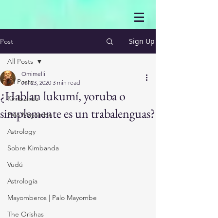
Sign Up
Post
All Posts
Omimelli
All Posts
Jul 23, 2020
3 min read
¿Hablan lukumí, yoruba o
Kimbanda
simplemente es un trabalenguas?
Palo Mayombe
Astrology
Sobre Kimbanda
Vudú
Astrología
Mayomberos | Palo Mayombe
The Orishas