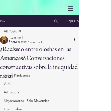
Sign Up
Post
All Posts
Omimelli
All Posts
Jun 30, 2020
6 min read
¿Racismo entre oloshas en las
Kimbanda
Américas? Conversaciones
Palo Mayombe
constructivas sobre la inequidad
Astrology
racial
Sobre Kimbanda
Vudú
Astrología
Mayomberos | Palo Mayombe
The Orishas