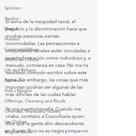
Spiritism
Voodoo
El tema de la inequidad racial, el 
prejuicio y la discriminación hace que 
Magick
muchas personas sientan 
Hoodoo
incomodadas. Las percepciones e 
Ceremonial Magic
inequidades raciales están vinculadas a 
nuestra formación como individuos y, a 
Witchcraft | Wicca
menudo, comienza en casa. No me ha 
Life and Religion
resultado cómodo escribir sobre este 
tema. Sin embargo, las cosas que más 
Espiritismo
importan podrían ser algunas de las 
Vida y Religión
más difíciles de las cuales hablar.
Offerings, Cleansing and Rituals
Yo soy puertorriqueña. Cuando me 
Ofrendas, limpiezas y rituales
criaba, contrario a 
Cosculluela
 quien 
Los Orishas
dice que la gente afro descendiente 
en Puerto Rico no es negra porque no 
Brujería Wicca