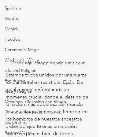
Spiritism
Voodoo
Magick
Hoodoo
Ceremonial Magic
Witchcraft | Wicca
Desde aquí estoy pidiendo a mis egún.
Life and Religion
Estamos todos unidos por una fuerza 
Espiritismo
fundamental e irresistible: Egún. De 
igual manera enfrentamos un 
Vida y Religión
momento crucial donde el destino de 
Offerings, Cleansing and Rituals
la nación más poderosa del mundo 
está en riesgo. Vengo a ti, firme sobre 
Ofrendas, limpiezas y rituales
los hombros de nuestros ancestros 
Los Orishas
pidiendo que te unas en oración 
Brujería Wicca
colectiva para el bien de todos. 