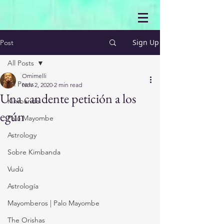
Sign Up
Post
All Posts
Omimelli
All Posts
Nov 2, 2020
2 min read
Una candente petición a los
Kimbanda
egún
Palo Mayombe
Astrology
Sobre Kimbanda
Vudú
Astrología
Mayomberos | Palo Mayombe
The Orishas