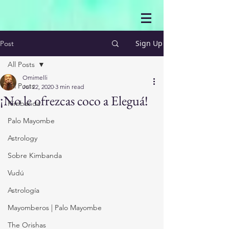
Sign Up
Post
All Posts
Omimelli
All Posts
Jul 22, 2020
3 min read
¡No le ofrezcas coco a Eleguá!
Kimbanda
Palo Mayombe
Astrology
Sobre Kimbanda
Vudú
Astrología
Mayomberos | Palo Mayombe
The Orishas