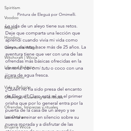
Spiritism
Pintura de Eleguá por Omimelli.
Voodoo
La vida de un aleyo tiene sus retos. 
Magick
Deje que comparta una lección que 
Hoodoo
aprendí cuando vivía mi vida como 
aleyo, de esto hace más de 25 años. La 
Ceremonial Magic
aventura tiene que ver con una de las 
Witchcraft | Wicca
ofrendas más básicas ofrecidas en la 
Life and Religion
santería: 
obi omi tutu
 o coco con una 
jícara de agua fresca. 
Espiritismo
Vida y Religión
¿Quién no ha sido presa del encanto 
de Eleguá? Claro está, el es el primer 
Offerings, Cleansing and Rituals
orisha que por lo general entra por la 
Ofrendas, limpiezas y rituales
puerta de la casa de un aleyo y se 
Los Orishas
asienta a reinar en silencio sobre su 
nueva morada y a disfrutar de las 
Brujería Wicca