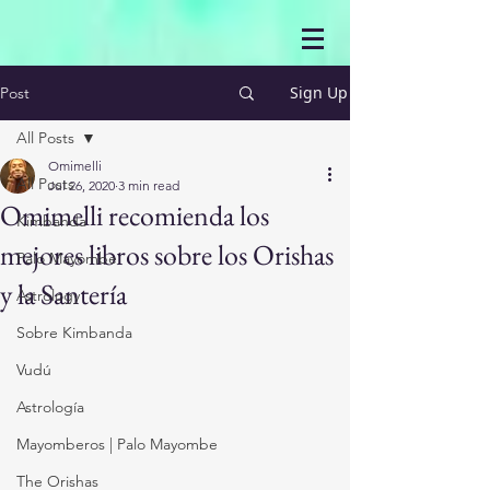
Sign Up
Post
All Posts
Omimelli
All Posts
Jul 26, 2020
3 min read
Omimelli recomienda los
Kimbanda
mejores libros sobre los Orishas
Palo Mayombe
y la Santería
Astrology
Sobre Kimbanda
Vudú
Astrología
Mayomberos | Palo Mayombe
The Orishas