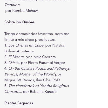
Tradition
, 
 por Kemba Mchawi
Sobre los Orishas
Tengo demasiados favoritos, pero me 
limité a mis cinco predilectos. 
1. 
Los Orishas en Cuba, 
por Natalia 
Bolívar Aróstegui
2. 
El Monte, 
por Lydia Cabrera
3. 
Orixás, 
por Pierre Fatumbi Verger
4. 
On the Orisha’s Roads and Pathways: 
Yemojá, Mother of the World 
por 
Miguel W. Ramos, Ilarí Obá, PhD
5. 
The Handbook of Yoruba Religious 
Concepts, 
por Baba Ifa Karade
Plantas Sagradas