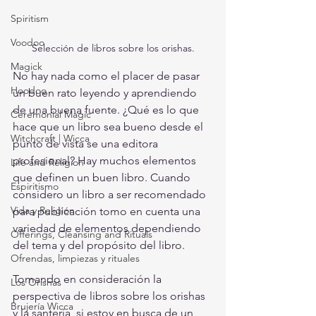
Spiritism
Voodoo
Selección de libros sobre los orishas.
Magick
No hay nada como el placer de pasar 
Hoodoo
un buen rato leyendo y aprendiendo 
de una buena fuente. ¿Qué es lo que 
Ceremonial Magic
hace que un libro sea bueno desde el 
Witchcraft | Wicca
punto de vista se una editora 
profesional? Hay muchos elementos 
Life and Religion
que definen un buen libro. Cuando 
Espiritismo
considero un libro a ser recomendado 
Vida y Religión
para publicación tomo en cuenta una 
variedad de elementos dependiendo 
Offerings, Cleansing and Rituals
del tema y del propósito del libro. 
Ofrendas, limpiezas y rituales
Tomando en consideración la 
Los Orishas
perspectiva de libros sobre los orishas 
Brujería Wicca
y la santería, si estoy en busca de un 