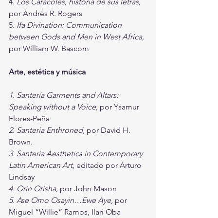
4. 
Los Caracoles, historia de sus letras, 
por Andrés R. Rogers
5. 
Ifa Divination: Communication 
between Gods and Men in West Africa, 
por William W. Bascom
Arte, estética y música
1. Santería Garments and Altars: 
Speaking without a Voice, 
por Ysamur 
Flores-Peña
2. Santeria Enthroned, 
por David H. 
Brown.
3. Santeria Aesthetics in Contemporary 
Latin American Art, 
editado por Arturo 
Lindsay
4. Orin Orisha, 
por John Mason
5. Ase Omo Osayin…Ewe Aye, 
por 
Miguel “Willie” Ramos, Ilari Oba