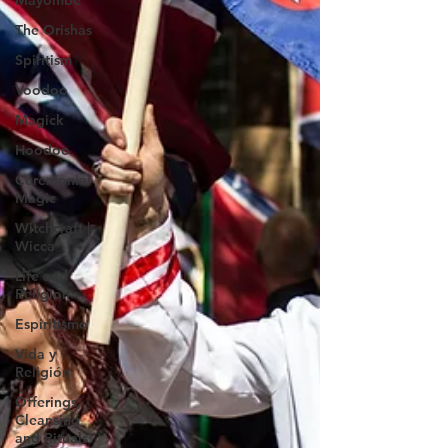
Mayombe
The Orishas
Spiritism
Voodoo
Magick
Hoodoo
Ceremonial
Magic
Witchcraft |
Wicca
Life and
Religion
Espiritismo
Vida y
Religión
Offerings,
Cleansing
and Rituals