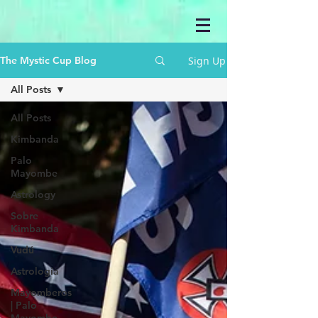
Sign Up
The Mystic Cup Blog
All Posts
All Posts
Kimbanda
Palo
Mayombe
Astrology
Sobre
Kimbanda
Vudú
Astrología
Mayomberos
| Palo