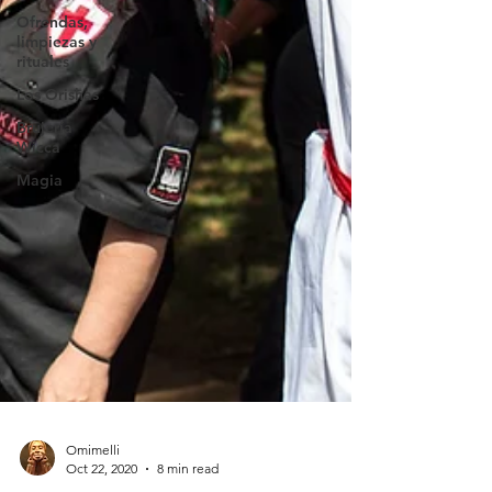
Ofrendas,
limpiezas y
rituales
Los Orishas
Brujería
Wicca
Magia