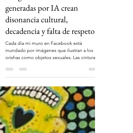
Imágenes de los Orishas
generadas por IA crean
disonancia cultural,
decadencia y falta de respeto.
Cada día mi muro en Facebook está
inundado por imágenes que ilustran a los
orishas como objetos sexuales. Las cinturas
imposiblemente angostas, los hombres con
hipermusculosos orishas a fuerza de
consumo de proteína a granel, los labios
hinchados y pintorreados de colores, y las
uñas largas de gatas garduñas.