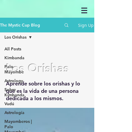
Sign Up
The Mystic Cup Blog
Los Orishas
All Posts
Kimbanda
Los Orishas
Palo
Mayombe
Astrology
Aprende sobre los orishas y lo
Sobre
que es la vida de una persona
Kimbanda
dedicada a los mismos.
Vudú
Astrología
Mayomberos |
Palo