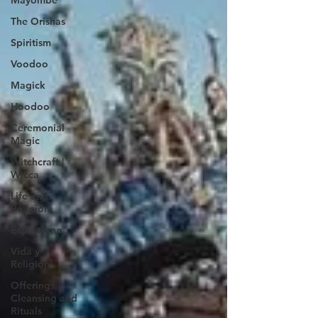
Mayombe
The Orishas
Spiritism
Voodoo
Magick
Hoodoo
Ceremonial
Magic
Witchcraft |
Wicca
Life and
Religion
Espiritismo
Vida y
Religión
Offerings,
Cleansing and
Rituals