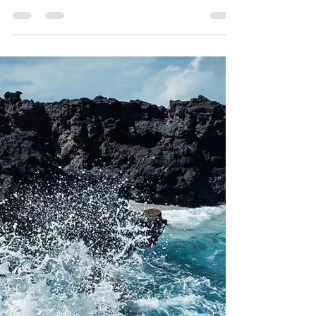
Shangó
“Todo niño nace con el pan debajo del
brazo”, es un modismo de la comida
española que aprendí de mi abuela. A la
abuela Gloria le gustaba...