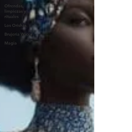
Ofrendas,
limpiezas y
rituales
Los Orishas
Brujería Wicca
Magia